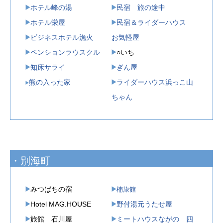
ホテル峰の湯
民宿 旅の途中
ホテル栄屋
民宿＆ライダーハウス
ビジネスホテル漁火
お気軽屋
ペンションラウスクル
○いち
知床サライ
ぎん屋
熊の入った家
ライダーハウス浜っこ山
ちゃん
・別海町
みつばちの宿
楠旅館
Hotel MAG.HOUSE
野付湯元うたせ屋
旅館 石川屋
ミートハウスながの 四