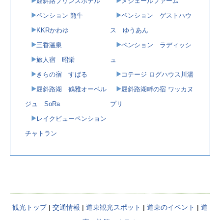
屈斜路プリンスホテル
メジェールファーム
ペンション 熊牛
ペンション ゲストハウ
KKRかわゆ
ス ゆうあん
三香温泉
ペンション ラディッシ
旅人宿 昭栄
ュ
きらの宿 すばる
コテージ ログハウス川湯
屈斜路湖 鶴雅オーベル
屈斜路湖畔の宿 ワッカヌ
ジュ SoRa
プリ
レイクビューペンション
チャトラン
観光トップ
|
交通情報
|
道東観光スポット
|
道東のイベント
|
道