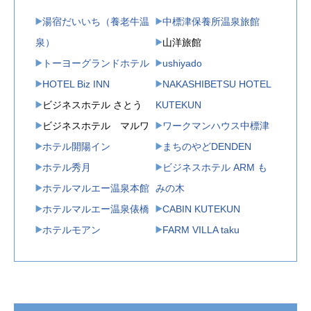
湯宿だいいち（養老牛温
中標津保養所温泉旅館
泉）
山洋旅館
トーヨーグランドホテル
ushiyado
HOTEL Biz INN
NAKASHIBETSU HOTEL
ビジネスホテル さとう
KUTEKUN
ビジネスホテル マルワ
ワークマンハウス中標津
ホテル開陽イン
まちのやどDENDEN
ホテル秀月
ビジネスホテル ARM も
ホテルマルエー温泉本館
みの木
ホテルマルエー温泉俵橋
CABIN KUTEKUN
ホテルモアン
FARM VILLA taku