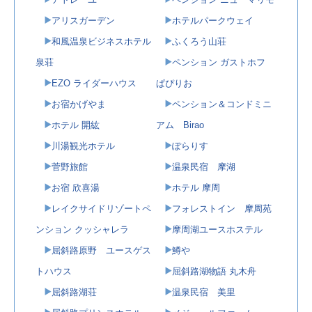
アリスガーデン
ホテルパークウェイ
和風温泉ビジネスホテル
ふくろう山荘
泉荘
ペンション ガストホフ
EZO ライダーハウス
ぱぴりお
お宿かげやま
ペンション＆コンドミニ
ホテル 開紘
アム Birao
川湯観光ホテル
ぽらりす
菅野旅館
温泉民宿 摩湖
お宿 欣喜湯
ホテル 摩周
レイクサイドリゾートペ
フォレストイン 摩周苑
ンション クッシャレラ
摩周湖ユースホステル
屈斜路原野 ユースゲス
鱒や
トハウス
屈斜路湖物語 丸木舟
屈斜路湖荘
温泉民宿 美里