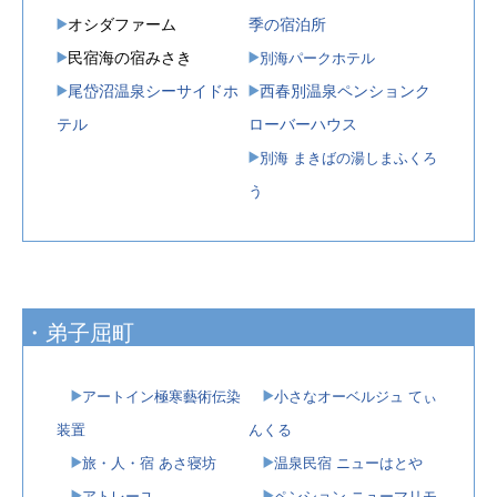
オシダファーム
季の宿泊所
民宿海の宿みさき
別海パークホテル
尾岱沼温泉シーサイドホ
西春別温泉ペンションク
テル
ローバーハウス
別海 まきばの湯しまふくろ
う
・弟子屈町
アートイン極寒藝術伝染
小さなオーベルジュ てぃ
装置
んくる
旅・人・宿 あさ寝坊
温泉民宿 ニューはとや
アトレーユ
ペンション ニューマリモ