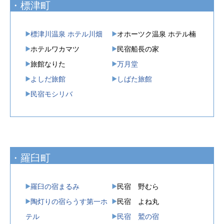
・標津町
標津川温泉 ホテル川畑
オホーツク温泉 ホテル楠
ホテルワカマツ
民宿船長の家
旅館なりた
万月堂
よしだ旅館
しばた旅館
民宿モシリバ
・羅臼町
羅臼の宿まるみ
民宿 野むら
陶灯りの宿らうす第一ホ
民宿 よね丸
テル
民宿 鷲の宿