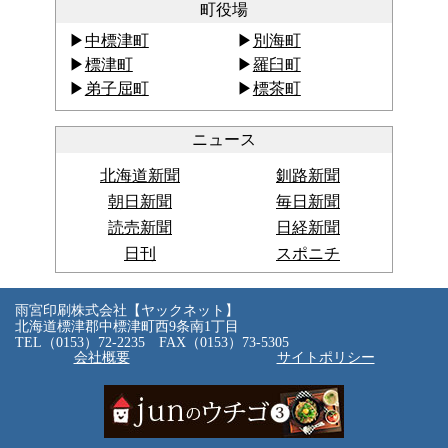
町役場
中標津町
別海町
標津町
羅臼町
弟子屈町
標茶町
ニュース
北海道新聞
釧路新聞
朝日新聞
毎日新聞
読売新聞
日経新聞
日刊
スポニチ
雨宮印刷株式会社【ヤックネット】
北海道標津郡中標津町西9条南1丁目
TEL（0153）72-2235
FAX（0153）73-5305
会社概要
サイトポリシー