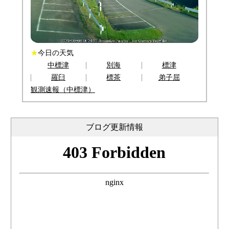
★
今日の天気
中標津
別海
標津
羅臼
標茶
弟子屈
観測速報（中標津）
ブログ更新情報