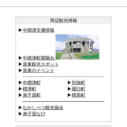
周辺観光情報
中標津交通情報
中標津町開陽台
道東観光スポット
道東のイベント
中標津町
別海町
標津町
羅臼町
弟子屈町
標茶町
なかしべつ観光協会
弟子屈なび